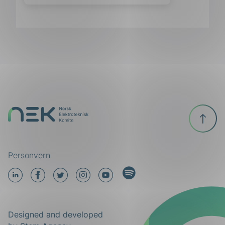
Til
toppen
Personvern
LinkedIn
Facebook
Twitter
Instagram
YouTube
Designed and developed