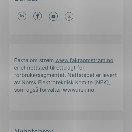
Del
Del
Del
påLinkedIn
påFacebook
påMail
Fakta om strøm
www.faktaomstrøm.no
er et nettsted tilrettelagt for
forbrukersegmentet. Nettstedet er levert
av Norsk Elektroteknisk Komite (NEK),
som også forvalter
www.nek.no.
Nyhetsbrev