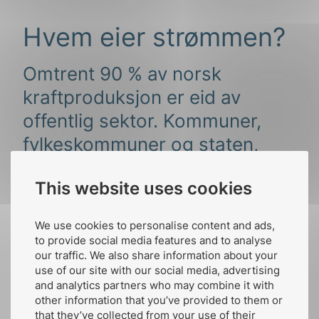
Hvem eier strømmen?
Omtrent 90 % av norsk
kraftproduksjon er eid av
offentlig sektor. Kommuner,
fylkeskommuner og staten,
mens de resterende har
This website uses cookies
private eierinteresser.
We use cookies to personalise content and ads,
to provide social media features and to analyse
our traffic. We also share information about your
use of our site with our social media, advertising
and analytics partners who may combine it with
other information that you’ve provided to them or
that they’ve collected from your use of their